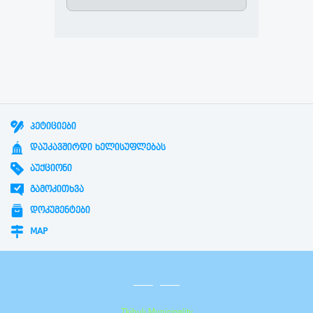
ᲞᲔᲢᲘᲪᲘᲔᲑᲘ
ᲓᲐᲣᲙᲐᲕᲨᲘᲠᲓᲘ ᲮᲔᲚᲘᲡᲣᲤᲚᲔᲑᲐᲡ
ᲐᲣᲥᲪᲘᲝᲜᲘ
ᲒᲐᲛᲝᲙᲘᲗᲮᲕᲐ
ᲓᲝᲙᲣᲛᲔᲜᲢᲔᲑᲘ
MAP
Tkibuli Municipality