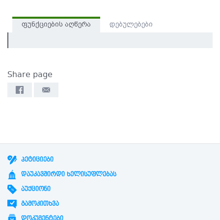
ფუნქციების აღწერა
დებულებები
Share page
ᲞᲔᲢᲘᲪᲘᲔᲑᲘ
ᲓᲐᲣᲙᲐᲕᲨᲘᲠᲓᲘ ᲮᲔᲚᲘᲡᲣᲤᲚᲔᲑᲐᲡ
ᲐᲣᲥᲪᲘᲝᲜᲘ
ᲒᲐᲛᲝᲙᲘᲗᲮᲕᲐ
ᲓᲝᲙᲣᲛᲔᲜᲢᲔᲑᲘ