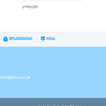
კონტაქტი
ᲓᲝᲙᲣᲛᲔᲜᲢᲔᲑᲘ
ᲠᲣᲙᲐ
buli@tkibuli.gov.ge