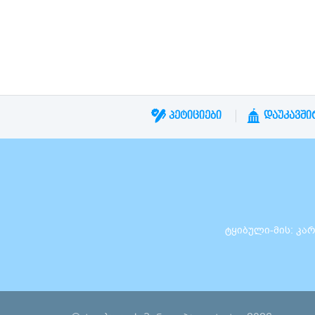
ᲞᲔᲢᲘᲪᲘᲔᲑᲘ
ᲓᲐᲣᲙᲐᲕᲨᲘ
ტყიბული-მის: კარლო