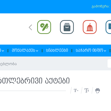
გამოწერა:
Ო
ᲛᲝᲥᲐᲚᲐᲥᲔᲡ
ᲡᲘᲐᲮᲚᲔᲔᲑᲘ
ᲡᲐᲯᲐᲠᲝ ᲘᲜᲤᲝ
დებლობა
რთლებრივი აქტები