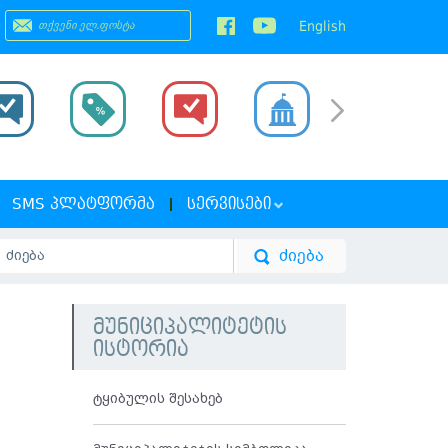
English
SMS ᲞᲚᲐᲢᲤᲝᲠᲛᲐ
ᲡᲔᲠᲕᲘᲡᲔᲑᲘ
მუნიციპალიტეტის
ისტორია
ტყიბულის შესახებ