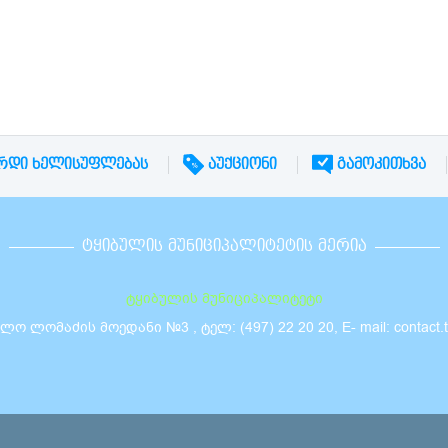
ᲠᲓᲘ ᲮᲔᲚᲘᲡᲣᲤᲚᲔᲑᲐᲡ
ᲐᲣᲥᲪᲘᲝᲜᲘ
ᲒᲐᲛᲝᲙᲘᲗᲮᲕᲐ
ᲢᲧᲘᲑᲣᲚᲘᲡ ᲛᲣᲜᲘᲪᲘᲞᲐᲚᲘᲢᲔᲢᲘᲡ ᲛᲔᲠᲘᲐ
ტყიბულის მუნიციპალიტეტი
 ლომაძის მოედანი №3 , ტელ: (497) 22 20 20, E- mail: contact.tki