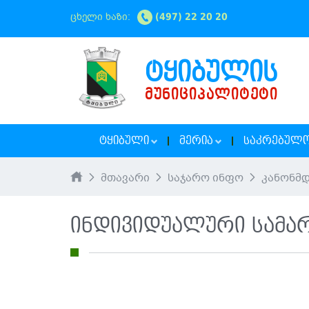
ცხელი ხაზი:
(497) 22 20 20
ᲢᲧᲘᲑᲣᲚᲘᲡ
ᲛᲣᲜᲘᲪᲘᲞᲐᲚᲘᲢᲔᲢᲘ
ᲢᲧᲘᲑᲣᲚᲘ
ᲛᲔᲠᲘᲐ
ᲡᲐᲙᲠᲔᲑᲣᲚ
მთავარი
საჯარო ინფო
კანონმ
ინდივიდუალური სამა