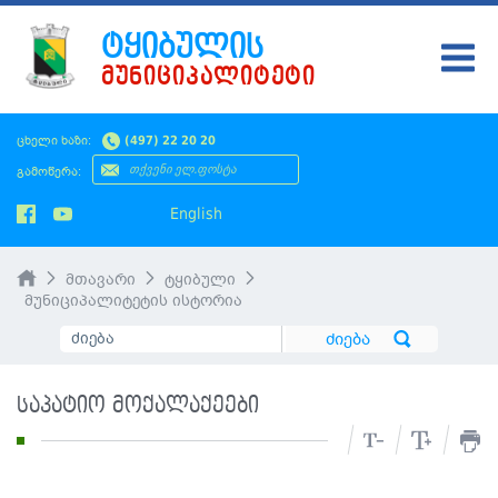
ᲢᲧᲘᲑᲣᲚᲘᲡ
ᲛᲣᲜᲘᲪᲘᲞᲐᲚᲘᲢᲔᲢᲘ
ᲢᲧᲘᲑᲣᲚᲘ
ცხელი ხაზი:
(497) 22 20 20
ᲛᲔᲠᲘᲐ
გამოწერა:
ᲡᲐᲙᲠᲔᲑᲣᲚᲝ
English
ᲛᲝᲥᲐᲚᲐᲥᲔᲡ
მთავარი
ტყიბული
ᲡᲘᲐᲮᲚᲔᲔᲑᲘ
მუნიციპალიტეტის ისტორია
ᲡᲐᲯᲐᲠᲝ ᲘᲜᲤᲝ
SMS ᲞᲚᲐᲢᲤᲝᲠᲛᲐ
საპატიო მოქალაქეები
ᲡᲔᲠᲕᲘᲡᲔᲑᲘ