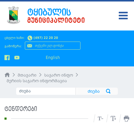
ᲢᲧᲘᲑᲣᲚᲘᲡ
ᲛᲣᲜᲘᲪᲘᲞᲐᲚᲘᲢᲔᲢᲘ
ᲢᲧᲘᲑᲣᲚᲘ
ცხელი ხაზი:
(497) 22 20 20
ᲛᲔᲠᲘᲐ
გამოწერა:
ᲡᲐᲙᲠᲔᲑᲣᲚᲝ
English
ᲛᲝᲥᲐᲚᲐᲥᲔᲡ
მთავარი
საჯარო ინფო
ᲡᲘᲐᲮᲚᲔᲔᲑᲘ
მერიის საჯარო ინფორმაცია
ᲡᲐᲯᲐᲠᲝ ᲘᲜᲤᲝ
SMS ᲞᲚᲐᲢᲤᲝᲠᲛᲐ
ტენდერები
ᲡᲔᲠᲕᲘᲡᲔᲑᲘ