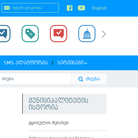
English
SMS ᲞᲚᲐᲢᲤᲝᲠᲛᲐ
ᲡᲔᲠᲕᲘᲡᲔᲑᲘ
მუნიციპალიტეტის
ისტორია
ტყიბულის შესახებ