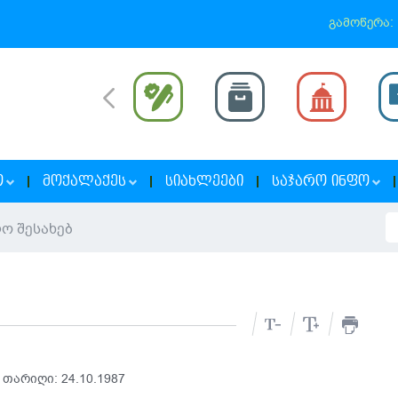
გამოწერა:
Ო
ᲛᲝᲥᲐᲚᲐᲥᲔᲡ
ᲡᲘᲐᲮᲚᲔᲔᲑᲘ
ᲡᲐᲯᲐᲠᲝ ᲘᲜᲤᲝ
ო შესახებ
თარიღი: 24.10.1987