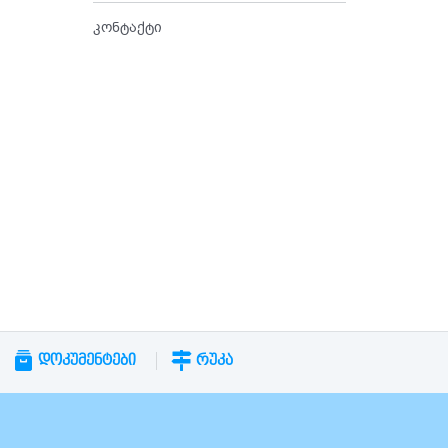
კონტაქტი
ᲓᲝᲙᲣᲛᲔᲜᲢᲔᲑᲘ
ᲠᲣᲙᲐ