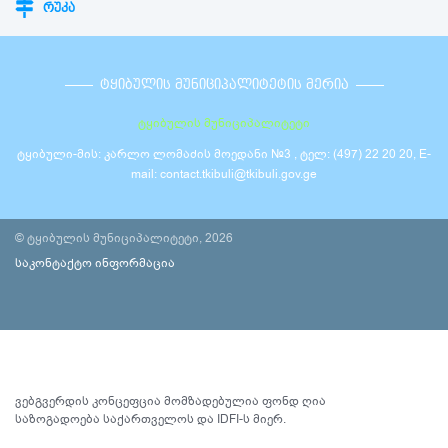
ᲠᲣᲙᲐ
ᲢᲧᲘᲑᲣᲚᲘᲡ ᲛᲣᲜᲘᲪᲘᲞᲐᲚᲘᲢᲔᲢᲘᲡ ᲛᲔᲠᲘᲐ
ტყიბულის მუნიციპალიტეტი
ტყიბული-მის: კარლო ლომაძის მოედანი №3 , ტელ: (497) 22 20 20, E-
mail: contact.tkibuli@tkibuli.gov.ge
© ტყიბულის მუნიციპალიტეტი, 2026
საკონტაქტო ინფორმაცია
ვებგვერდის კონცეფცია მომზადებულია ფონდ ღია
საზოგადოება საქართველოს და IDFI-ს მიერ.