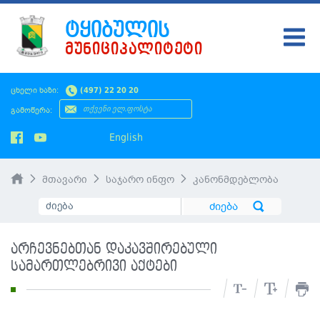
ᲢᲧᲘᲑᲣᲚᲘᲡ
ᲛᲣᲜᲘᲪᲘᲞᲐᲚᲘᲢᲔᲢᲘ
ᲢᲧᲘᲑᲣᲚᲘ
ცხელი ხაზი:
(497) 22 20 20
ᲛᲔᲠᲘᲐ
გამოწერა:
ᲡᲐᲙᲠᲔᲑᲣᲚᲝ
English
ᲛᲝᲥᲐᲚᲐᲥᲔᲡ
მთავარი
საჯარო ინფო
კანონმდებლობა
ᲡᲘᲐᲮᲚᲔᲔᲑᲘ
ᲡᲐᲯᲐᲠᲝ ᲘᲜᲤᲝ
არჩევნებთან დაკავშირებული
SMS ᲞᲚᲐᲢᲤᲝᲠᲛᲐ
სამართლებრივი აქტები
ᲡᲔᲠᲕᲘᲡᲔᲑᲘ