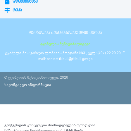
ᲓᲝᲙᲣᲛᲔᲜᲢᲔᲑᲘ
ᲠᲣᲙᲐ
ᲢᲧᲘᲑᲣᲚᲘᲡ ᲛᲣᲜᲘᲪᲘᲞᲐᲚᲘᲢᲔᲢᲘᲡ ᲛᲔᲠᲘᲐ
ტყიბულის მუნიციპალიტეტი
ტყიბული-მის: კარლო ლომაძის მოედანი №3 , ტელ: (497) 22 20 20, E-
mail: contact.tkibuli@tkibuli.gov.ge
© ტყიბულის მუნიციპალიტეტი, 2026
საკონტაქტო ინფორმაცია
ვებგვერდის კონცეფცია მომზადებულია ფონდ ღია
საზოგადოება საქართველოს და IDFI-ს მიერ.