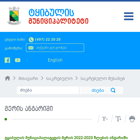
ᲢᲧᲘᲑᲣᲚᲘᲡ
ᲛᲣᲜᲘᲪᲘᲞᲐᲚᲘᲢᲔᲢᲘ
ᲢᲧᲘᲑᲣᲚᲘ
ცხელი ხაზი:
(497) 22 20 20
ᲛᲔᲠᲘᲐ
გამოწერა:
ᲡᲐᲙᲠᲔᲑᲣᲚᲝ
English
ᲛᲝᲥᲐᲚᲐᲥᲔᲡ
მთავარი
საკრებულო
საკრებულო შესახებ
ᲡᲘᲐᲮᲚᲔᲔᲑᲘ
ᲡᲐᲯᲐᲠᲝ ᲘᲜᲤᲝ
მერის ანგარიში
SMS ᲞᲚᲐᲢᲤᲝᲠᲛᲐ
ᲡᲔᲠᲕᲘᲡᲔᲑᲘ
ტყიბულის მუნიციპალიტეტის მერის 2022-2023 წლების ანგარიში