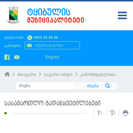
ᲢᲧᲘᲑᲣᲚᲘᲡ
ᲛᲣᲜᲘᲪᲘᲞᲐᲚᲘᲢᲔᲢᲘ
ᲢᲧᲘᲑᲣᲚᲘ
ცხელი ხაზი:
(497) 22 20 20
ᲛᲔᲠᲘᲐ
გამოწერა:
ᲡᲐᲙᲠᲔᲑᲣᲚᲝ
English
ᲛᲝᲥᲐᲚᲐᲥᲔᲡ
მთავარი
საჯარო ინფო
კანონმდებლობა
ᲡᲘᲐᲮᲚᲔᲔᲑᲘ
ᲡᲐᲯᲐᲠᲝ ᲘᲜᲤᲝ
სასამართლო გადაწყვეტილებები
SMS ᲞᲚᲐᲢᲤᲝᲠᲛᲐ
ᲡᲔᲠᲕᲘᲡᲔᲑᲘ