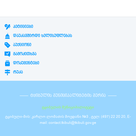
ᲞᲔᲢᲘᲪᲘᲔᲑᲘ
ᲓᲐᲣᲙᲐᲕᲨᲘᲠᲓᲘ ᲮᲔᲚᲘᲡᲣᲤᲚᲔᲑᲐᲡ
ᲐᲣᲥᲪᲘᲝᲜᲘ
ᲒᲐᲛᲝᲙᲘᲗᲮᲕᲐ
ᲓᲝᲙᲣᲛᲔᲜᲢᲔᲑᲘ
ᲠᲣᲙᲐ
ᲢᲧᲘᲑᲣᲚᲘᲡ ᲛᲣᲜᲘᲪᲘᲞᲐᲚᲘᲢᲔᲢᲘᲡ ᲛᲔᲠᲘᲐ
ტყიბულის მუნიციპალიტეტი
ტყიბული-მის: კარლო ლომაძის მოედანი №3 , ტელ: (497) 22 20 20, E-
mail: contact.tkibuli@tkibuli.gov.ge