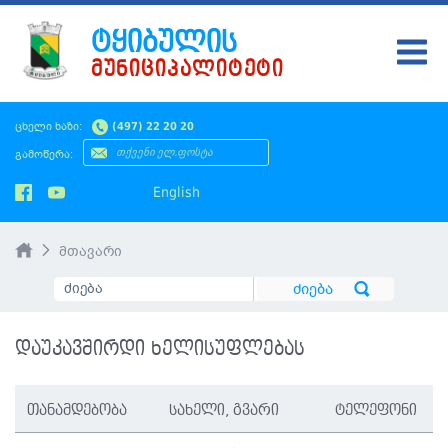
ᲢᲧᲘᲑᲣᲚᲘᲡ
ᲛᲣᲜᲘᲪᲘᲞᲐᲚᲘᲢᲔᲢᲘ
ᲢᲧᲘᲑᲣᲚᲘ
ცხელი ხაზი:
(497) 22 20 20
ᲛᲔᲠᲘᲐ
გამოწერა:
ᲡᲐᲙᲠᲔᲑᲣᲚᲝ
English
ᲛᲝᲥᲐᲚᲐᲥᲔᲡ
მთავარი
ᲡᲘᲐᲮᲚᲔᲔᲑᲘ
ᲡᲐᲯᲐᲠᲝ ᲘᲜᲤᲝ
დაუკავშირდი ხელისუფლებას
SMS ᲞᲚᲐᲢᲤᲝᲠᲛᲐ
ᲡᲔᲠᲕᲘᲡᲔᲑᲘ
თანამდებობა
სახელი, გვარი
ტელეფონი