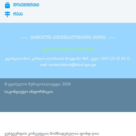
ᲓᲝᲙᲣᲛᲔᲜᲢᲔᲑᲘ
ᲠᲣᲙᲐ
ᲢᲧᲘᲑᲣᲚᲘᲡ ᲛᲣᲜᲘᲪᲘᲞᲐᲚᲘᲢᲔᲢᲘᲡ ᲛᲔᲠᲘᲐ
ტყიბულის მუნიციპალიტეტი
ტყიბული-მის: კარლო ლომაძის მოედანი №3 , ტელ: (497) 22 20 20, E-
mail: contact.tkibuli@tkibuli.gov.ge
© ტყიბულის მუნიციპალიტეტი, 2026
საკონტაქტო ინფორმაცია
ვებგვერდის კონცეფცია მომზადებულია ფონდ ღია