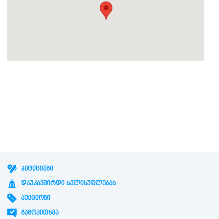
ᲞᲔᲢᲘᲪᲘᲔᲑᲘ
ᲓᲐᲣᲙᲐᲕᲨᲘᲠᲓᲘ ᲮᲔᲚᲘᲡᲣᲤᲚᲔᲑᲐᲡ
ᲐᲣᲥᲪᲘᲝᲜᲘ
ᲒᲐᲛᲝᲙᲘᲗᲮᲕᲐ