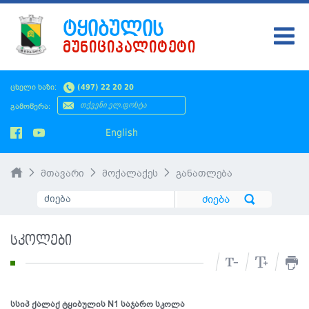
ᲢᲧᲘᲑᲣᲚᲘᲡ
ᲛᲣᲜᲘᲪᲘᲞᲐᲚᲘᲢᲔᲢᲘ
ᲢᲧᲘᲑᲣᲚᲘ
ცხელი ხაზი:
(497) 22 20 20
ᲛᲔᲠᲘᲐ
გამოწერა:
ᲡᲐᲙᲠᲔᲑᲣᲚᲝ
English
ᲛᲝᲥᲐᲚᲐᲥᲔᲡ
მთავარი
მოქალაქეს
განათლება
ᲡᲘᲐᲮᲚᲔᲔᲑᲘ
ᲡᲐᲯᲐᲠᲝ ᲘᲜᲤᲝ
სკოლები
SMS ᲞᲚᲐᲢᲤᲝᲠᲛᲐ
ᲡᲔᲠᲕᲘᲡᲔᲑᲘ
სსიპ ქალაქ ტყიბულის N1 საჯარო სკოლა