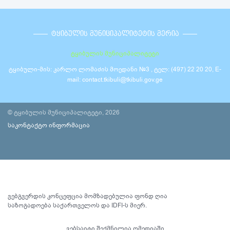
ᲢᲧᲘᲑᲣᲚᲘᲡ ᲛᲣᲜᲘᲪᲘᲞᲐᲚᲘᲢᲔᲢᲘᲡ ᲛᲔᲠᲘᲐ
ტყიბულის მუნიციპალიტეტი
ტყიბული-მის: კარლო ლომაძის მოედანი №3 , ტელ: (497) 22 20 20, E-
mail: contact.tkibuli@tkibuli.gov.ge
© ტყიბულის მუნიციპალიტეტი, 2026
საკონტაქტო ინფორმაცია
ვებგვერდის კონცეფცია მომზადებულია ფონდ ღია
საზოგადოება საქართველოს და IDFI-ს მიერ.
ვებსაიტი შექმნილია
ომედიაში