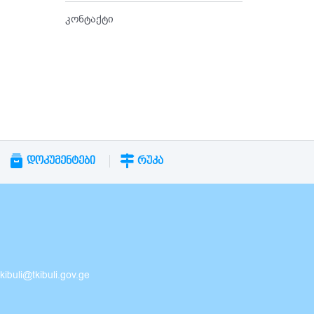
კონტაქტი
ᲓᲝᲙᲣᲛᲔᲜᲢᲔᲑᲘ
ᲠᲣᲙᲐ
buli@tkibuli.gov.ge