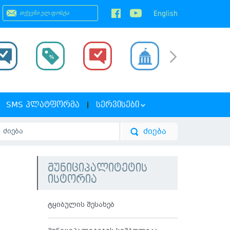
English
SMS ᲞᲚᲐᲢᲤᲝᲠᲛᲐ
ᲡᲔᲠᲕᲘᲡᲔᲑᲘ
მუნიციპალიტეტის
ისტორია
ტყიბულის შესახებ