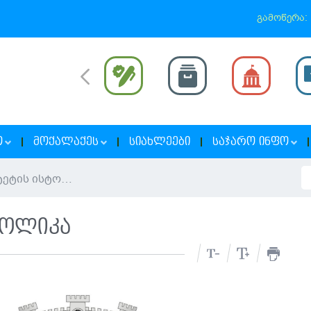
გამოწერა:
Ო
ᲛᲝᲥᲐᲚᲐᲥᲔᲡ
ᲡᲘᲐᲮᲚᲔᲔᲑᲘ
ᲡᲐᲯᲐᲠᲝ ᲘᲜᲤᲝ
მუნიციპალიტეტის ისტორია
ბოლიკა