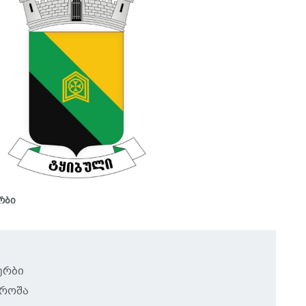
რბი
ერბი
დროშა