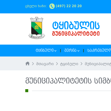
ცხელი ხაზი:
(497) 22 20 20
ᲢᲧᲘᲑᲣᲚᲘᲡ
ᲛᲣᲜᲘᲪᲘᲞᲐᲚᲘᲢᲔᲢᲘ
ᲢᲧᲘᲑᲣᲚᲘ
ᲛᲔᲠᲘᲐ
ᲡᲐᲙᲠᲔᲑᲣᲚ
მთავარი
ტყიბული
მუნიციპალიტეტის სიმ