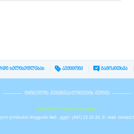
ᲠᲓᲘ ᲮᲔᲚᲘᲡᲣᲤᲚᲔᲑᲐᲡ
ᲐᲣᲥᲪᲘᲝᲜᲘ
ᲒᲐᲛᲝᲙᲘᲗᲮᲕᲐ
ᲢᲧᲘᲑᲣᲚᲘᲡ ᲛᲣᲜᲘᲪᲘᲞᲐᲚᲘᲢᲔᲢᲘᲡ ᲛᲔᲠᲘᲐ
ტყიბულის მუნიციპალიტეტი
 ლომაძის მოედანი №3 , ტელ: (497) 22 20 20, E- mail: contact.tki