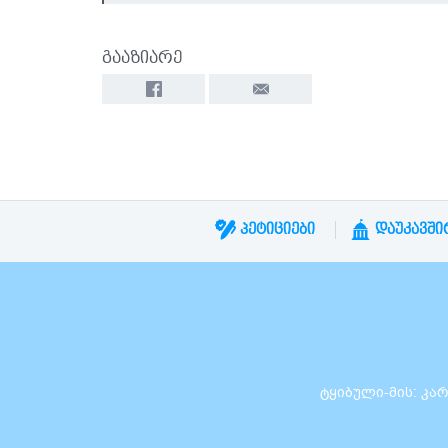
გააზიარე
ᲞᲔᲢᲘᲪᲘᲔᲑᲘ
ᲓᲐᲣᲙᲐᲕᲨᲘ
ტყიბული-მის: კარლო